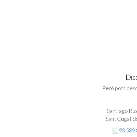
Dis
Però pots desc
Santiago Rus
Sant Cugat de
93 589 