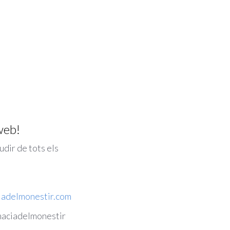
web!
udir de tots els
iadelmonestir.com
aciadelmonestir