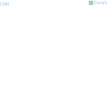
Envia'
3 345