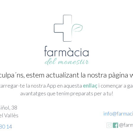
culpa´ns, estem actualizant la nostra pàgina 
arregar-te la nostra App en aquesta
enllaç
i començar a ga
avantatges que tenim preparats per a tu!
iñol, 38
info@farmac
l Vallès
@farm
80 14